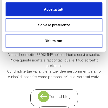
Dalla bocchetta delle fibre dell'estrattore uscirà una polpa
ghiacciata che costituisce il nostro sorbetto. Raccoglila in un
Accetta tutti
contenitore e mescolala bene per ottenere una consistenza
uniforme.
Salva le preferenze
6. Dolcificazione (Opzionale)
:
Se desideri un sorbetto un po' più dolce, aggiungi un filo di
Rifiuta tutti
sciroppo d’acero e amalgama nuovamente.
Versa il sorbetto RED&LIME nei bicchieri e servilo subito.
Prova questa ricetta e raccontaci qual è il tuo sorbetto
preferito!
Condividi le tue varianti e le tue idee nei commenti: siamo
curiosi di scoprire come personalizzi i tuoi sorbetti estivi.
Torna al blog