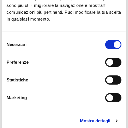
sono più utili, migliorare la navigazione e mostrarti
comunicazioni più pertinenti. Puoi modificare la tua scelta
in qualsiasi momento.
Selezione
Necessari
del
Preparazione del Sorbetto
consenso
Preferenze
4. Estrazione della Polpa Ghiacciata
:
Statistiche
Una volta che la frutta è ben congelata, lasciala riposare a
temperatura ambiente per qualche minuto.
Utilizzando un estrattore come il LifeEnergy Pro, inserisci
Marketing
alternando pezzi di anguria e lamponi ghiacciati con spicchi di
limone.
Mostra dettagli
5. Raccolta e Amalgamazione
: