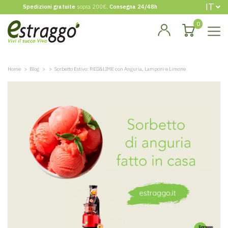
IT
Spedizioni gratuite
sopra 200€.
Consegna 24/48h
0
Home
Blog
Sorbetto Estivo: RED&LIME con Anguria, Lamponi e Limone