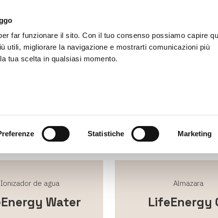
aggo
r far funzionare il sito. Con il tuo consenso possiamo capire qu
LifeEnergy
Productos
Accesorios
Agencia
iù utili, migliorare la navigazione e mostrarti comunicazioni più
 la tua scelta in qualsiasi momento.
Life Energy
y, la única en el mundo equipada con la innovadora tecnología S
ras, aceites, agua y aire a través de frecuencias vitales. ¡Descubra
Preferenze
Statistiche
Marketing
Ionizador de agua
Almazara
eEnergy Water
LifeEnergy O