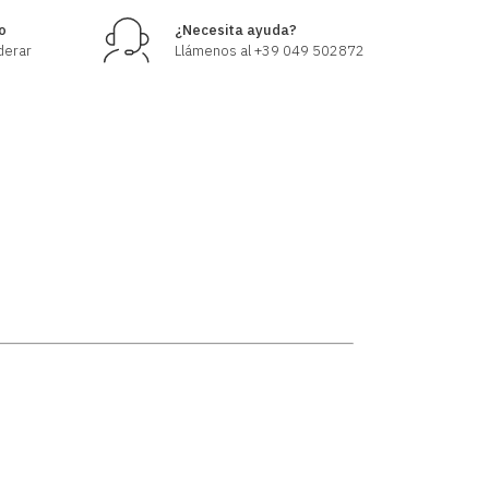
o
¿Necesita ayuda?
derar
Llámenos al +39 049 502872