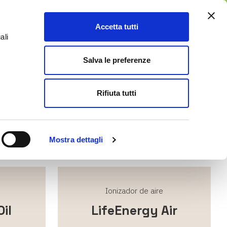
ES
Accetta tutti
0
ali
Servicio Posventa
Blog
Salva le preferenze
Rifiuta tutti
wiss Gold Disc: capaz de energizar extractos de
 toda la línea!
Mostra dettagli
Ionizador de aire
il
LifeEnergy Air