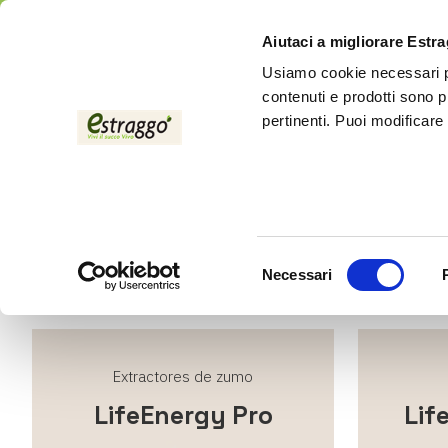
Aiutaci a migliorare Estr
Usiamo cookie necessari pe
contenuti e prodotti sono p
pertinenti. Puoi modificare
Descubra toda la línea de productos Life Energ
frutas y verdu
Selezione
Necessari
del
consenso
Extractores de zumo
LifeEnergy Pro
Lif