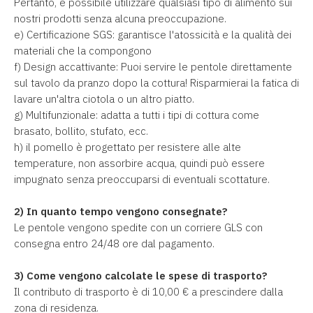
Pertanto, è possibile utilizzare qualsiasi tipo di alimento sui
nostri prodotti senza alcuna preoccupazione.
e) Certificazione SGS: garantisce l'atossicità e la qualità dei
materiali che la compongono
f) Design accattivante: Puoi servire le pentole direttamente
sul tavolo da pranzo dopo la cottura! Risparmierai la fatica di
lavare un'altra ciotola o un altro piatto.
g) Multifunzionale: adatta a tutti i tipi di cottura come
brasato, bollito, stufato, ecc.
h) il pomello è progettato per resistere alle alte
temperature, non assorbire acqua, quindi può essere
impugnato senza preoccuparsi di eventuali scottature.
2) In quanto tempo vengono consegnate?
Le pentole vengono spedite con un corriere GLS con
consegna entro 24/48 ore dal pagamento.
3) Come vengono calcolate le spese di trasporto?
Il contributo di trasporto è di 10,00 € a prescindere dalla
zona di residenza.