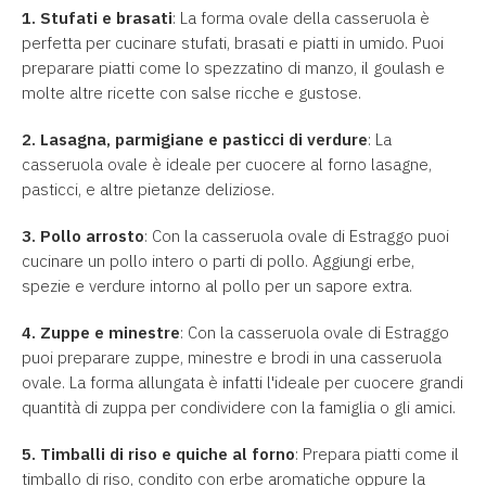
1. Stufati e brasati
: La forma ovale della casseruola è
perfetta per cucinare stufati, brasati e piatti in umido. Puoi
preparare piatti come lo spezzatino di manzo, il goulash e
molte altre ricette con salse ricche e gustose.
2.
Lasagna, parmigiane e pasticci di verdure
: La
casseruola ovale è ideale per cuocere al forno lasagne,
pasticci, e altre pietanze deliziose.
3. Pollo arrosto
: Con la casseruola ovale di Estraggo puoi
cucinare un pollo intero o parti di pollo. Aggiungi erbe,
spezie e verdure intorno al pollo per un sapore extra.
4.
Zuppe e minestre
: Con la casseruola ovale di Estraggo
puoi preparare zuppe, minestre e brodi in una casseruola
ovale. La forma allungata è infatti l'ideale per cuocere grandi
quantità di zuppa per condividere con la famiglia o gli amici.
5. Timballi di riso e quiche al forno
: Prepara piatti come il
timballo di riso, condito con erbe aromatiche oppure la