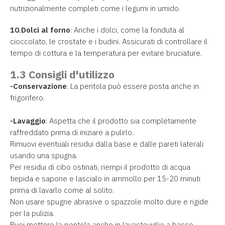
nutrizionalmente completi come i legumi in umido.
10.Dolci al forno
: Anche i dolci, come la fonduta al
cioccolato, le crostate e i budini. Assicurati di controllare il
tempo di cottura e la temperatura per evitare bruciature.
1.3 Consigli d'utilizzo
-Conservazione
: La pentola può essere posta anche in
frigorifero.
-Lavaggio
: Aspetta che il prodotto sia completamente
raffreddato prima di iniziare a pulirlo.
Rimuovi eventuali residui dalla base e dalle pareti laterali
usando una spugna.
Per residui di cibo ostinati, riempi il prodotto di acqua
tiepida e sapone e lascialo in ammollo per 15-20 minuti
prima di lavarlo come al solito.
Non usare spugne abrasive o spazzole molto dure e rigide
per la pulizia.
Puoi mettere la pentola anche in lavastoviglie a basse