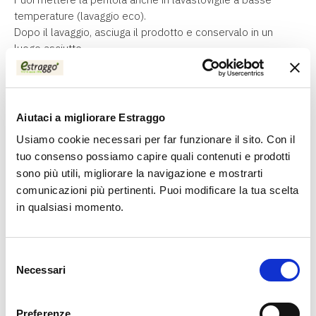
temperature (lavaggio eco).
Dopo il lavaggio, asciuga il prodotto e conservalo in un
luogo asciutto.
-Primo utilizzo
: Goditi il momento dell’apertura della
confezione.
Tocca e senti con mano la consistenza porosa della
Aiutaci a migliorare Estraggo
ceramica.
Usiamo cookie necessari per far funzionare il sito. Con il
Lava la pentola in ceramica Spodumene in acqua tiepida e
tuo consenso possiamo capire quali contenuti e prodotti
sapone, poi risciacquala e asciugala accuratamente. Ora è
sono più utili, migliorare la navigazione e mostrarti
tutta tua!
comunicazioni più pertinenti. Puoi modificare la tua scelta
in qualsiasi momento.
-Istruzioni per la cottura
: Proteggiti usando sempre delle
presine quando maneggi le pentole in ceramica.
Il coperchio
Selezione
Ti consigliamo di utilizzare solo gli utensili in silicone oppure
Necessari
del
quelli in legno o plastica resistente al calore.
consenso
Non usare coltelli o utensili in metallo per evitare segni e
graffi sulla superficie del prodotto.
Preferenze