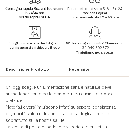
Consegna rapida
Ricevi il tuo ordine
Pagamento rateizzato
3, 6, 12 o 24
in
24/48 ore
rate
con PayPal
Gratis sopra i
200 €
Finanziamento da
12 a 60 rate
Scegli con serenità
Hai
14 giorni
☎
Hai bisogno di aiuto?
Chiamaci al
per ripensarci e richiedere il reso
+39 049 502872
Ti aiutiamo nella scelta
Descrizione Prodotto
Recensioni
Chi oggi sceglie un’alimentazione sana e naturale deve
anche tener conto delle pentole in cui cucina le proprie
pietanze.
Materiali diversi influiscono infatti su sapore, consistenza,
digeribilità, valori nutrizionali, salubrità degli alimenti e
soprattutto sulla nostra salute.
La scelta di pentole, padelle e vaporiere è quindi un