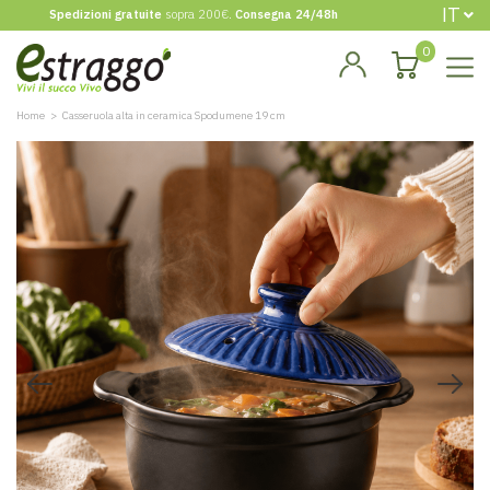
IT
Spedizioni gratuite
sopra 200€.
Consegna 24/48h
0
Home
Casseruola alta in ceramica Spodumene 19 cm