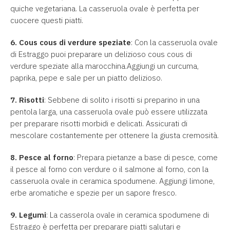
quiche vegetariana. La casseruola ovale è perfetta per
cuocere questi piatti.
6.
Cous cous di verdure speziate
: Con la casseruola ovale
di Estraggo puoi preparare un delizioso cous cous di
verdure speziate alla marocchina.Aggiungi un curcuma,
paprika, pepe e sale per un piatto delizioso.
7. Risotti
: Sebbene di solito i risotti si preparino in una
pentola larga, una casseruola ovale può essere utilizzata
per preparare risotti morbidi e delicati. Assicurati di
mescolare costantemente per ottenere la giusta cremosità.
8. Pesce al forno
: Prepara pietanze a base di pesce, come
il pesce al forno con verdure o il salmone al forno, con la
casseruola ovale in ceramica spodumene. Aggiungi limone,
erbe aromatiche e spezie per un sapore fresco.
9. Legumi
: La casserola ovale in ceramica spodumene di
Estraggo è perfetta per preparare piatti salutari e