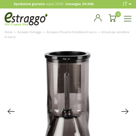
IT
Spedizioni gratuite
sopra 200€.
Consegna 24/48h
0
Home
Accessori Estraggo
Accessori/Ricambi Estrattore di succo
Imbuto per estrattore
di succo