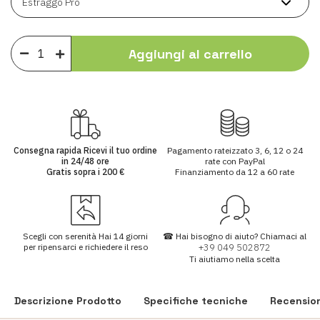
Aggiungi al carrello
Consegna rapida
Ricevi il tuo ordine
Pagamento rateizzato
3, 6, 12 o 24
in
24/48 ore
rate
con PayPal
Gratis sopra i
200 €
Finanziamento da
12 a 60 rate
Scegli con serenità
Hai
14 giorni
☎
Hai bisogno di aiuto?
Chiamaci al
per ripensarci e richiedere il reso
+39 049 502872
Ti aiutiamo nella scelta
Descrizione Prodotto
Specifiche tecniche
Recensio