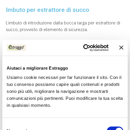
Imbuto per estrattore di succo
L’imbuto di introduzione dalla bocca larga per estrattore di
succo, provvisto di elemento di sicurezza.
Questo imbuto di ricambio è progettato appositamente per
i modelli
Estraggo LifeEnergy
, Estraggo pro, Estraggo Light,
per garantire:
Compatibilità perfetta
Aiutaci a migliorare Estraggo
Usiamo cookie necessari per far funzionare il sito. Con il
Materiali certificati e sicuri (
BPA free
)
tuo consenso possiamo capire quali contenuti e prodotti
sono più utili, migliorare la navigazione e mostrarti
Montaggio semplice e veloce
comunicazioni più pertinenti. Puoi modificare la tua scelta
Scegliere un ricambio originale significa tutelare la tua
in qualsiasi momento.
salute e quella dei tuoi cari, evitando materiali non certificati
e incompatibilità che possono compromettere le
prestazioni dell’estrattore.
Selezione