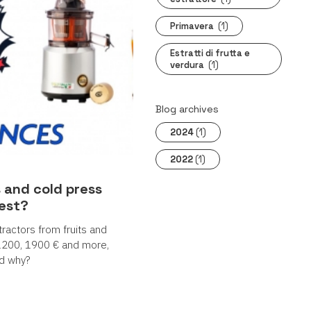
Primavera
(1)
Estratti di frutta e
verdura
(1)
Blog archives
2024
(1)
2022
(1)
s and cold press
Best?
tractors from fruits and
, 1200, 1900 € and more,
d why?