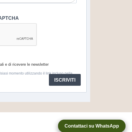
eCAPTCHA
li e di ricevere le newsletter
lsiasi momento utilizzando il link incluso nella
ISCRIVITI
Contattaci su WhatsApp
Contattaci su WhatsApp