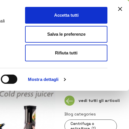
EN
Accetta tutti
0
ali
Customer Service
Blog
Salva le preferenze
Rifiuta tutti
Mostra dettagli
vedi tutti gli articoli
Blog categories
Centrifuga o
estrattore
(1)