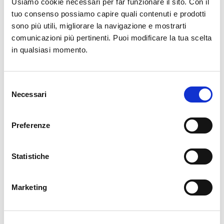
Usiamo cookie necessari per far funzionare il sito. Con il
tuo consenso possiamo capire quali contenuti e prodotti
sono più utili, migliorare la navigazione e mostrarti
comunicazioni più pertinenti. Puoi modificare la tua scelta
in qualsiasi momento.
Selezione
Necessari
del
consenso
05/25/2022
Preferenze
Blenders, centrifugal juicers and cold
press juicer.. Which is Best?
Statistiche
Blenders, centrifuges, juicers and juice extractors from
fruits and vegetables.... 30, 50, 100, 200, 300, 500,
1200, 1900 € and more, which one to choose? And
Marketing
why?