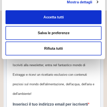
Mostra dettagli
Accetta tutti
Receive a free recipe book
Subscribe to the Newsletter and stay updated on the news
Salva le preferenze
of the Estraggo world
Rifiuta tutti
Iscriviti alla newsletter, entra nel fantastico mondo di
Estraggo e ricevi un ricettario esclusivo con contenuti
preziosi sul mondo dell'alimentazione, dell'acqua, dell'aria e
dell'ambiente!
Inserisci il tuo indirizzo email per iscriverti