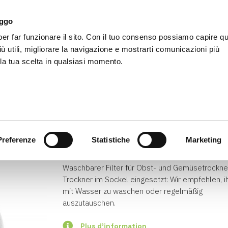
aggo
r far funzionare il sito. Con il tuo consenso possiamo capire qu
LifeEnergy
Produkte
Zubehör
Agenc
iù utili, migliorare la navigazione e mostrarti comunicazioni più
 la tua scelta in qualsiasi momento.
-zubehoerersatzteile-Essicco
Luftfilter
Preferenze
Statistiche
Marketing
Article disponible
Waschbarer Filter für Obst- und Gemüsetrockne
Trockner im Sockel eingesetzt: Wir empfehlen, i
mit Wasser zu waschen oder regelmäßig
auszutauschen.
Plus d'information