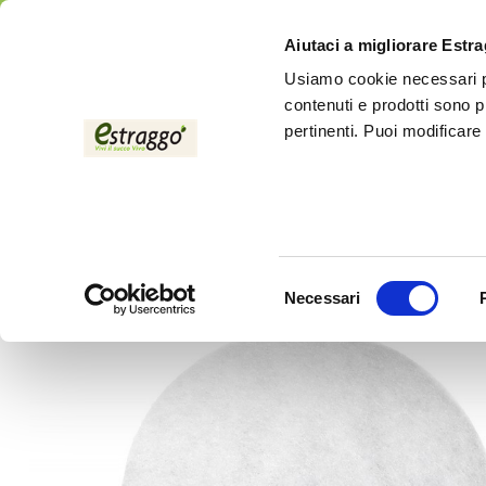
Aiutaci a migliorare Estr
Usiamo cookie necessari pe
contenuti e prodotti sono p
pertinenti. Puoi modificare
Accueil
Accessoires
Zubehör/Ersatzteile Essicco
Luftfilter
Selezione
Necessari
del
consenso