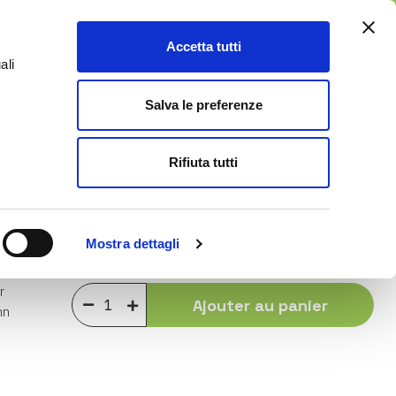
DE
Accetta tutti
0
ali
e
Service Clients
Blog
Salva le preferenze
Rifiuta tutti
4,00 €
Mostra dettagli
Achetez ce produit en plusieurs fois
r
Ajouter au panier
hn