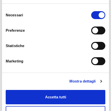
Selezione
Necessari
del
consenso
Preferenze
Statistiche
Marketing
Zubehör/Ersatzteile Germoglio
Saatschale Germoglio
Mostra dettagli
9,00 €
Accetta tutti