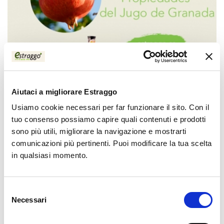
Aiutaci a migliorare Estraggo
03/09/2024
Usiamo cookie necessari per far funzionare il sito. Con il
Los Maravillosos Beneficios y
tuo consenso possiamo capire quali contenuti e prodotti
Propiedades del Jugoso Sabor del
sono più utili, migliorare la navigazione e mostrarti
Jugo de Granada
comunicazioni più pertinenti. Puoi modificare la tua scelta
in qualsiasi momento.
El jugo de granada ha sido aclamado a lo largo de la
historia por sus innumerables beneficios para la salud y
sus propiedades únicas.
Selezione
Necessari
del
consenso