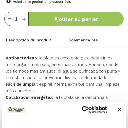
Achetez ce produit en plusieurs fois
Ajouter au panier
Description du produit
Commentaires
Antibacteriano
: la plata es excelente para destruir los
microorganismos patógenos más dañinos. Por eso, desde
los tiempos más antiguos, el agua se purificaba con plata y
de esta manera se prevenían diversas enfermedades.
Fácil de limpiar
: espiral interna extraíble para una limpieza
más completa.
Catalizador energético
: a la plata se la denomina a
menudo "metal lunar", ya que tiene la propiedad, derivada
del reflejo de la luz solar sobre la luna, de absorber las
vibraciones más bajas, incluidas las sucias que
comprometen la calidad energética del agua.