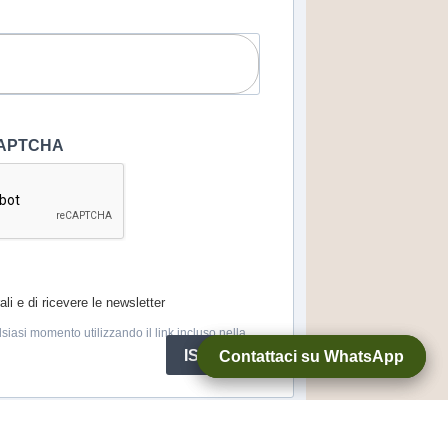
eCAPTCHA
li e di ricevere le newsletter
lsiasi momento utilizzando il link incluso nella
ISCRIVITI
Contattaci su WhatsApp
Contattaci su WhatsApp