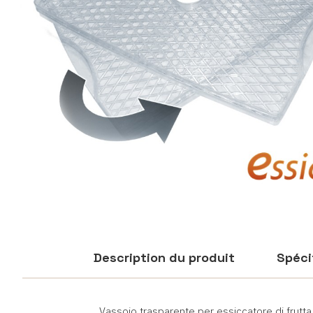
Description du produit
Spéci
Vassoio trasparente per essiccatore di frutt