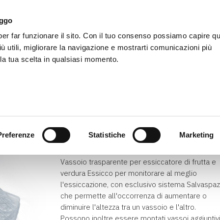
aggo
r far funzionare il sito. Con il tuo consenso possiamo capire qu
LifeEnergy
Productos
Accesorios
Agenc
iù utili, migliorare la navigazione e mostrarti comunicazioni più
 la tua scelta in qualsiasi momento.
Inicio
Vassoio Essicco
Preferenze
Statistiche
Marketing
Article disponible
Vassoio trasparente per essiccatore di frutta e
verdura Essicco per monitorare al meglio
l'essiccazione, con esclusivo sistema Salvaspaz
che permette all'occorrenza di aumentare o
diminuire l'altezza tra un vassoio e l'altro.
Possono inoltre essere montati vassoi aggiuntivi