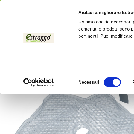
Aiutaci a migliorare Estr
Usiamo cookie necessari pe
contenuti e prodotti sono p
pertinenti. Puoi modificare
Accueil
Vassoio Essicco
Selezione
Necessari
del
consenso