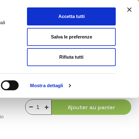
ES
Accetta tutti
0
ali
e
Service Clients
Blog
Salva le preferenze
Rifiuta tutti
15,00 €
Mostra dettagli
Achetez ce produit en plusieurs fois
Ajouter au panier
io
,