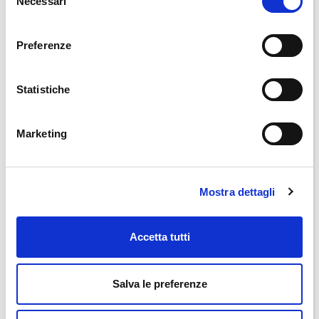
Necessari
del
consenso
Preferenze
Statistiche
Marketing
Mostra dettagli
Accetta tutti
Accesorios y piezas de repuesto LifeEnergy Water
Soplador De Descalcificación
Salva le preferenze
49,00 €