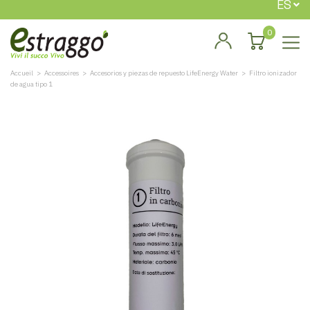
ES
0
Accueil
Accessoires
Accesorios y piezas de repuesto LifeEnergy Water
Filtro ionizador
de agua tipo 1