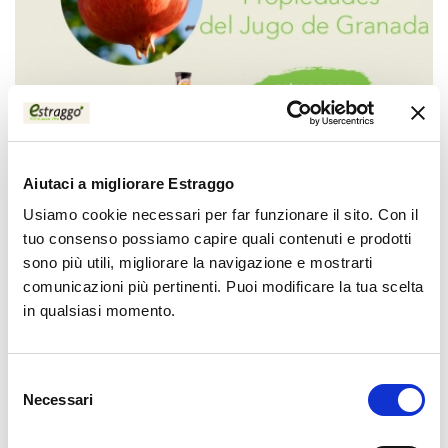
Aiutaci a migliorare Estraggo
03/09/2024
Usiamo cookie necessari per far funzionare il sito. Con il
Los Maravillosos Beneficios y
tuo consenso possiamo capire quali contenuti e prodotti
Propiedades del Jugoso Sabor del
sono più utili, migliorare la navigazione e mostrarti
Jugo de Granada
comunicazioni più pertinenti. Puoi modificare la tua scelta
in qualsiasi momento.
El jugo de granada ha sido aclamado a lo largo de la
historia por sus innumerables beneficios para la salud y
sus propiedades únicas.
Selezione
Necessari
del
consenso