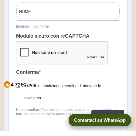
Inserisci il tuo nome
Modulo sicuro con reCAPTCHA
Conferma
Accetto le condizioni generali e di ricevere le
newsletter
Puoi annullare l'iscrizione in qualsiasi momento utilizzando il
link incluso nella nostra newsletter.
ISCRIVITI
Contattaci su WhatsApp
Contattaci su WhatsApp