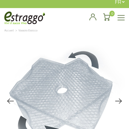
FR
0
Accueil
Vassoio Essicco