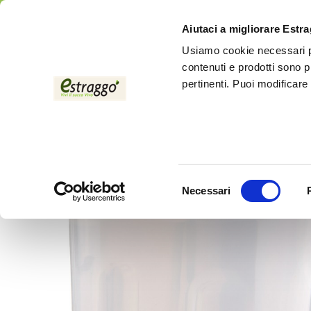
Aiutaci a migliorare Estr
Usiamo cookie necessari pe
contenuti e prodotti sono p
pertinenti. Puoi modificare
Home
Fiber bowl
Selezione
Necessari
del
consenso