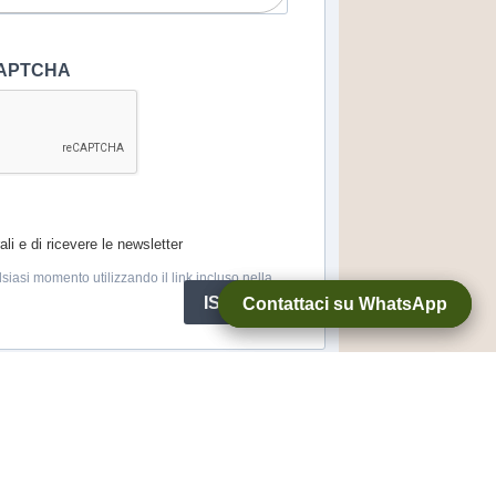
eCAPTCHA
li e di ricevere le newsletter
lsiasi momento utilizzando il link incluso nella
ISCRIVITI
Contattaci su WhatsApp
Contattaci su WhatsApp