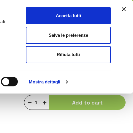
FR
Accetta tutti
0
ali
Customer Service
Blog
Salva le preferenze
Rifiuta tutti
€25.00
Mostra dettagli
Purchase this product in installments
Add to cart