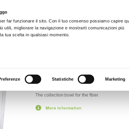
aggo
r far funzionare il sito. Con il tuo consenso possiamo capire qu
LifeEnergy
Products
Accessories
Agency
iù utili, migliorare la navigazione e mostrarti comunicazioni più
 la tua scelta in qualsiasi momento.
Home
Fiber bowl
Preferenze
Statistiche
Marketing
Available
The collection bowl for the fiber.
More information