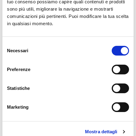
Puissance:
240 W
tuo consenso possiamo capire quali contenuti e prodotti
sono più utili, migliorare la navigazione e mostrarti
Poids:
9 kg
comunicazioni più pertinenti. Puoi modificare la tua scelta
in qualsiasi momento.
Fréquence électrique:
50-60HZ
Selezione
Garantie:
1 an
Necessari
del
consenso
Plastique:
Bpa Free
Preferenze
Tours par minute:
60
Statistiche
Force de séparation:
40 Nm
Mode d’emploi en français :
si
Marketing
Assistance et conseils par téléphone:
si
Mostra dettagli