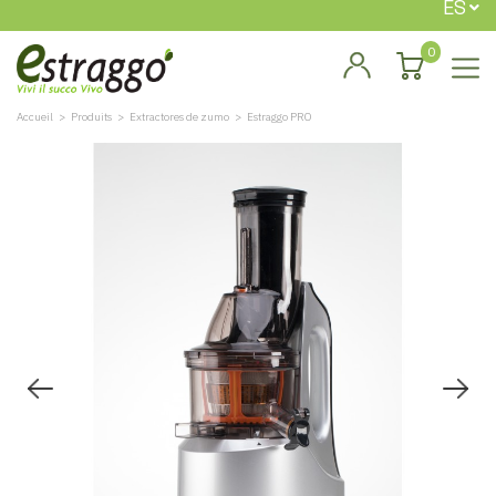
ES
0
Accueil
Produits
Extractores de zumo
Estraggo PRO