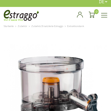
DE
0
Startseite
Zubehör
Zubehör/Ersatzteile Estraggo
Extraktionstank