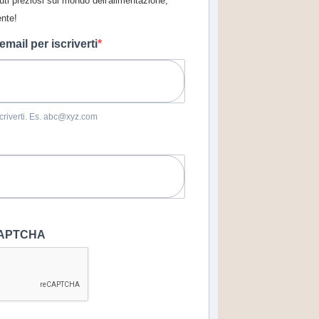
uti preziosi sul mondo dell'alimentazione,
ente!
 email per iscriverti
iscriverti. Es. abc@xyz.com
eCAPTCHA