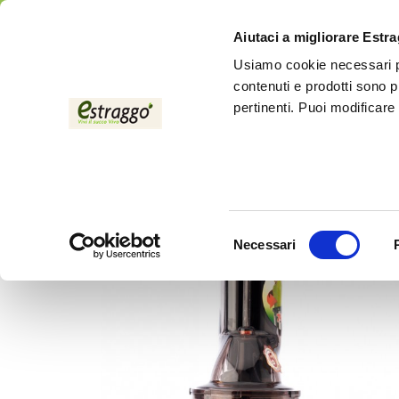
Aiutaci a migliorare Estr
Usiamo cookie necessari pe
contenuti e prodotti sono p
pertinenti. Puoi modificare
Startseite
copy of LifeEnergy PRO
Selezione
Necessari
del
consenso