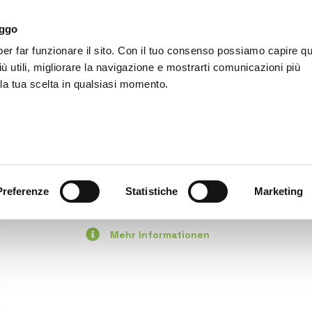
aggo
r far funzionare il sito. Con il tuo consenso possiamo capire qu
LifeEnergy
Produkte
Zubehör
Unter
iù utili, migliorare la navigazione e mostrarti comunicazioni più
 la tua scelta in qualsiasi momento.
Startseite
copy of LifeEnergy PRO
Preferenze
Statistiche
Marketing
Artikel verfügbar
Mehr Informationen