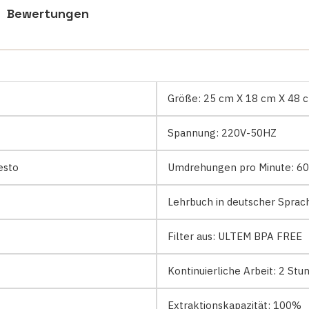
Bewertungen
Größe:
25 cm X 18 cm X 48 
Spannung:
220V-50HZ
resto
Umdrehungen pro Minute:
60
Lehrbuch in deutscher Sprac
Filter aus:
ULTEM BPA FREE
Kontinuierliche Arbeit:
2 Stu
Extraktionskapazität:
100%