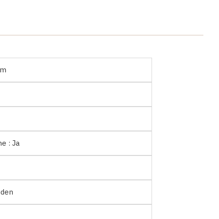
cm
he :
Ja
nden