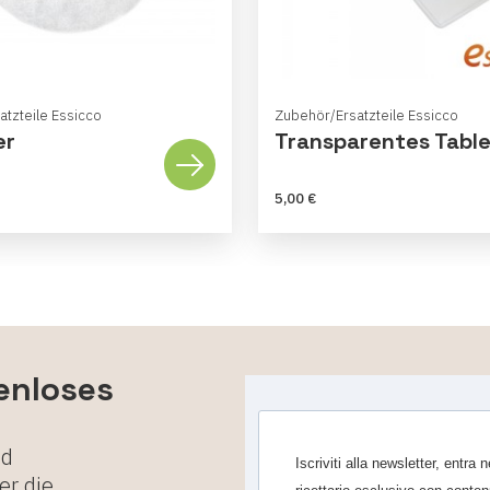
tzteile Essicco
Zubehör/Ersatzteile Essicco
er
Transparentes Table
5,00 €
tenloses
nd
Iscriviti alla newsletter, entra
er die