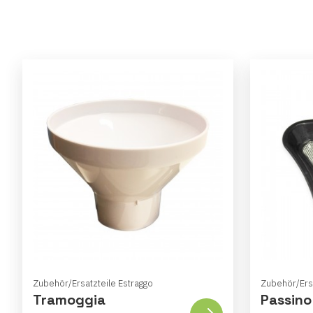
Zubehör/Ersatzteile Estraggo
Zubehör/Ersa
Tramoggia
Passino